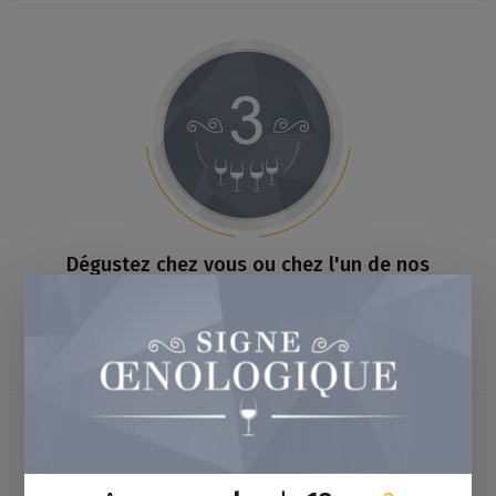
Dégustez chez vous ou chez l'un de nos
Cavistes Partenaires
Utilisez les vidéos et supports mis à votre disposition
dans la box pour animer vous même ou reposez vous sur
votre caviste pour animer la dégustation.